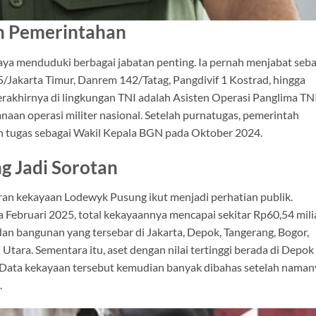
an Pemerintahan
aya menduduki berbagai jabatan penting. Ia pernah menjabat seba
akarta Timur, Danrem 142/Tatag, Pangdivif 1 Kostrad, hingga
erakhirnya di lingkungan TNI adalah Asisten Operasi Panglima TN
naan operasi militer nasional. Setelah purnatugas, pemerintah
tugas sebagai Wakil Kepala BGN pada Oktober 2024.
 Jadi Sorotan
ran kekayaan Lodewyk Pusung ikut menjadi perhatian publik.
ebruari 2025, total kekayaannya mencapai sekitar Rp60,54 milia
dan bangunan yang tersebar di Jakarta, Depok, Tangerang, Bogor,
Utara. Sementara itu, aset dengan nilai tertinggi berada di Depok
r. Data kekayaan tersebut kemudian banyak dibahas setelah naman
.