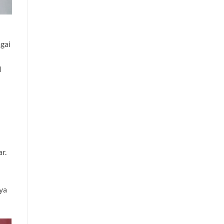
gai
I
r.
ya