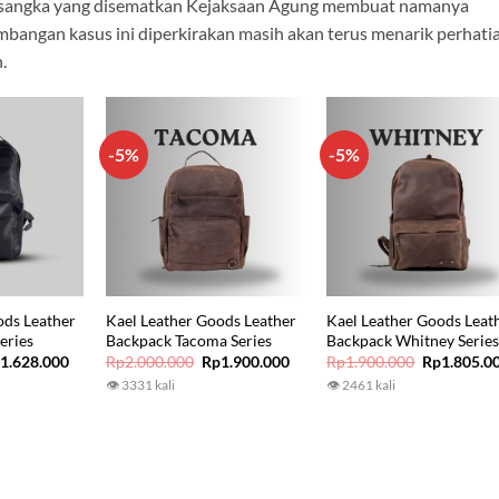
 tersangka yang disematkan Kejaksaan Agung membuat namanya
embangan kasus ini diperkirakan masih akan terus menarik perhati
.
-5%
-5%
ods Leather
Kael Leather Goods Leather
Kael Leather Goods Leat
eries
Backpack Tacoma Series
Backpack Whitney Serie
iginal
Current
Original
Current
Original
p
1.628.000
Rp
2.000.000
Rp
1.900.000
Rp
1.900.000
Rp
1.805.0
ice
price
price
price
price
👁 3331 kali
👁 2461 kali
s:
is:
was:
is:
was:
1.850.000.
Rp1.628.000.
Rp2.000.000.
Rp1.900.000.
Rp1.900.00