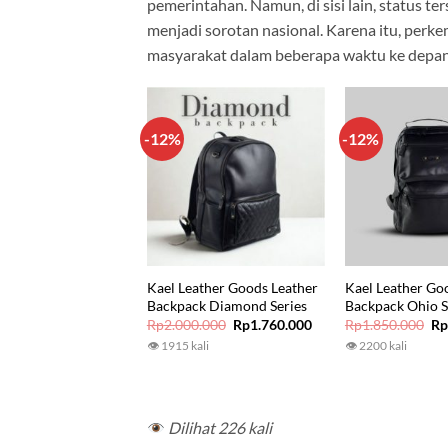
pemerintahan. Namun, di sisi lain, status
menjadi sorotan nasional. Karena itu, perk
masyarakat dalam beberapa waktu ke depan
-12%
-12%
Kael Leather Goods Leather
Kael Leather Go
Backpack Diamond Series
Backpack Ohio S
Original
Current
Or
Rp
2.000.000
Rp
1.760.000
Rp
1.850.000
R
price
price
pr
👁 1915 kali
👁 2200 kali
was:
is:
wa
Rp2.000.000.
Rp1.760.000.
Rp
Dilihat 226 kali