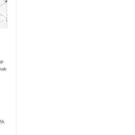
ap
hak
26.