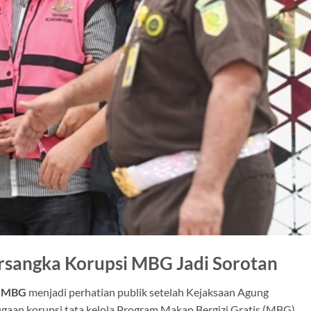
rsangka Korupsi MBG Jadi Sorotan
i MBG
menjadi perhatian publik setelah Kejaksaan Agung
aan korupsi tata kelola Program Makan Bergizi Gratis (MBG)