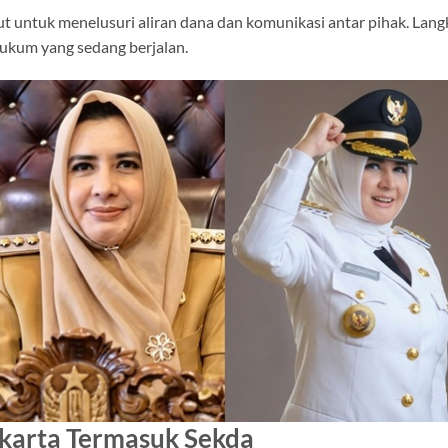
t untuk menelusuri aliran dana dan komunikasi antar pihak. Lan
ukum yang sedang berjalan.
karta Termasuk Sekda