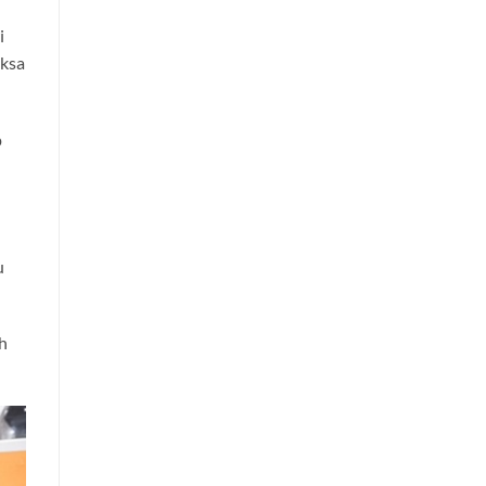
i
iksa
p
u
h