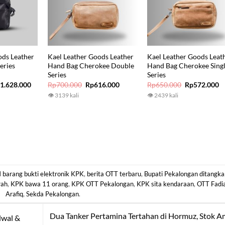
ods Leather
Kael Leather Goods Leather
Kael Leather Goods Leat
eries
Hand Bag Cherokee Double
Hand Bag Cherokee Sing
Series
Series
iginal
Current
Original
Current
Original
C
p
1.628.000
Rp
700.000
Rp
616.000
Rp
650.000
Rp
572.000
ice
price
price
price
price
p
👁 3139 kali
👁 2439 kali
s:
is:
was:
is:
was:
is
1.850.000.
Rp1.628.000.
Rp700.000.
Rp616.000.
Rp650.000.
R
d
barang bukti elektronik KPK
,
berita OTT terbaru
,
Bupati Pekalongan ditangka
rah
,
KPK bawa 11 orang
,
KPK OTT Pekalongan
,
KPK sita kendaraan
,
OTT Fadi
Arafiq
,
Sekda Pekalongan
.
Dua Tanker Pertamina Tertahan di Hormuz, Stok 
dwal &