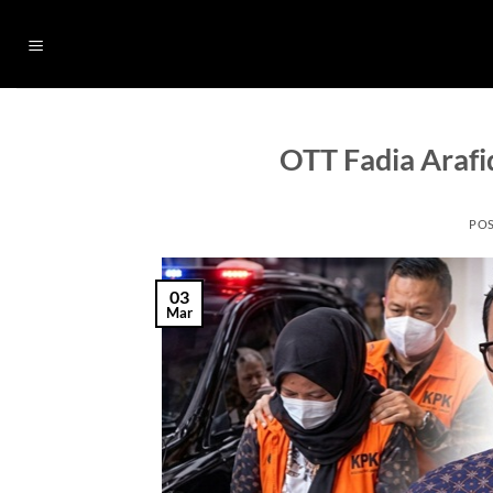
Skip
to
content
OTT Fadia Arafi
PO
03
Mar