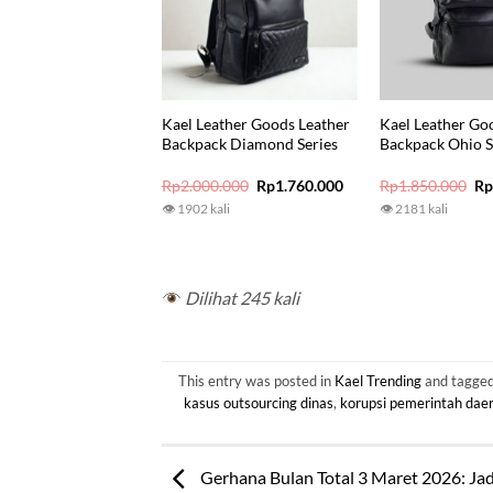
Kael Leather Goods Leather
Kael Leather Go
Backpack Diamond Series
Backpack Ohio S
Original
Current
Or
Rp
2.000.000
Rp
1.760.000
Rp
1.850.000
R
price
price
pr
👁 1902 kali
👁 2181 kali
was:
is:
wa
Rp2.000.000.
Rp1.760.000.
Rp
Dilihat 245 kali
This entry was posted in
Kael Trending
and tagge
kasus outsourcing dinas
,
korupsi pemerintah dae
Gerhana Bulan Total 3 Maret 2026: Ja