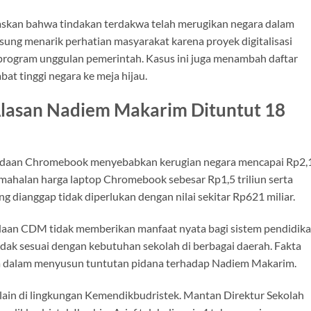
askan bahwa tindakan terdakwa telah merugikan negara dalam
gsung menarik perhatian masyarakat karena proyek digitalisasi
program unggulan pemerintah. Kasus ini juga menambah daftar
at tinggi negara ke meja hijau.
lasan Nadiem Makarim Dituntut 18
daan Chromebook menyebabkan kerugian negara mencapai Rp2,
 kemahalan harga laptop Chromebook sebesar Rp1,5 triliun serta
ianggap tidak diperlukan dengan nilai sekitar Rp621 miliar.
aan CDM tidak memberikan manfaat nyata bagi sistem pendidik
i tidak sesuai dengan kebutuhan sekolah di berbagai daerah. Fakta
ksa dalam menyusun tuntutan pidana terhadap Nadiem Makarim.
 lain di lingkungan Kemendikbudristek. Mantan Direktur Sekolah