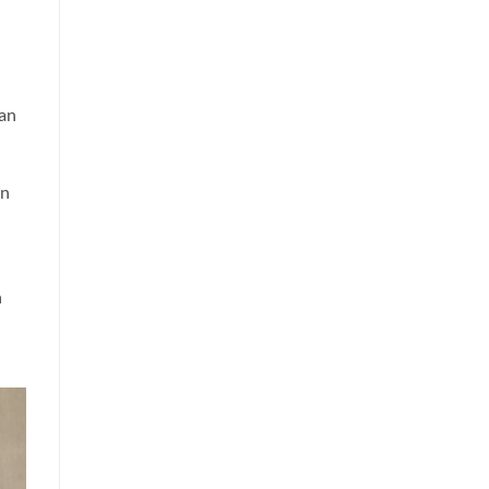
an
an
n