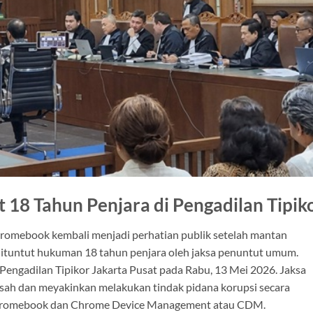
18 Tahun Penjara di Pengadilan Tipik
romebook kembali menjadi perhatian publik setelah mantan
ituntut hukuman 18 tahun penjara oleh jaksa penuntut umum.
Pengadilan Tipikor Jakarta Pusat pada Rabu, 13 Mei 2026. Jaksa
sah dan meyakinkan melakukan tindak pidana korupsi secara
hromebook dan Chrome Device Management atau CDM.