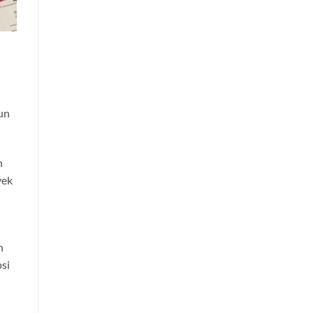
iun
n
yek
n
si