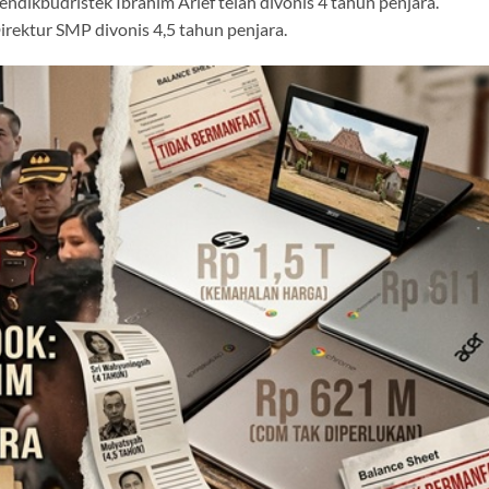
dikbudristek Ibrahim Arief telah divonis 4 tahun penjara.
rektur SMP divonis 4,5 tahun penjara.