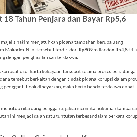
 18 Tahun Penjara dan Bayar Rp5,6
a majelis hakim menjatuhkan pidana tambahan berupa uang
m Makarim. Nilai tersebut terdiri dari Rp809 miliar dan Rp4,8 tril
ang dengan penghasilan sah terdakwa.
kan asal-usul harta kekayaan tersebut selama proses persidanga
i dana tersebut berkaitan dengan tindak pidana korupsi dalam pro
pengganti tidak dibayarkan, maka harta benda terdakwa dapat
k menutup nilai uang pengganti, jaksa meminta hukuman tambaha
tan ini menjadi salah satu tuntutan terbesar dalam perkara korup