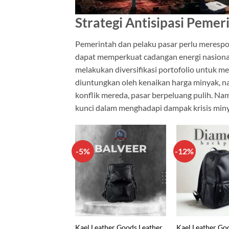
Strategi Antisipasi Pemer
Pemerintah dan pelaku pasar perlu merespo
dapat memperkuat cadangan energi nasional d
melakukan diversifikasi portofolio untuk me
diuntungkan oleh kenaikan harga minyak, nam
konflik mereda, pasar berpeluang pulih. N
kunci dalam menghadapi dampak krisis miny
-5%
-12%
Kael Leather Goods Leather
Kael Leather Go