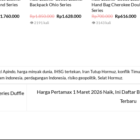
nd Series
Backpack Ohio Series
Hand Bag Cherokee Dou
Series
iginal
Current
Original
Current
Original
C
p
1.760.000
Rp
1.850.000
Rp
1.628.000
Rp
700.000
Rp
616.000
ice
price
price
price
price
p
👁 2191 kali
👁 3143 kali
s:
is:
was:
is:
was:
is
2.000.000.
Rp1.760.000.
Rp1.850.000.
Rp1.628.000.
Rp700.000.
R
ed
Apindo
,
harga minyak dunia
,
IHSG tertekan
,
Iran Tutup Hormuz
,
konflik Timu
am indonesia
,
perdagangan Indonesia
,
risiko geopolitik
,
Selat Hormuz
.
Harga Pertamax 1 Maret 2026 Naik, Ini Daftar
ries Duffle
Terbaru