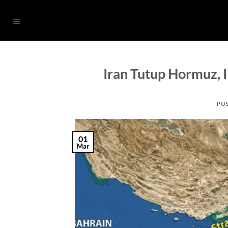
Skip
to
content
Iran Tutup Hormuz,
PO
01
Mar