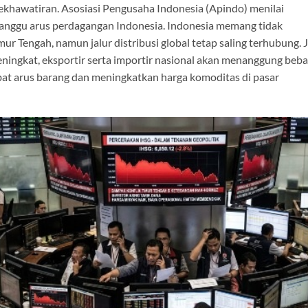
ekhawatiran.
Asosiasi Pengusaha Indonesia
(Apindo) menilai
nggu arus perdagangan Indonesia. Indonesia memang tidak
r Tengah, namun jalur distribusi global tetap saling terhubung. J
eningkat, eksportir serta importir nasional akan menanggung beb
t arus barang dan meningkatkan harga komoditas di pasar