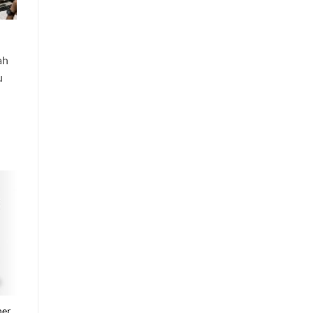
ah
u
her