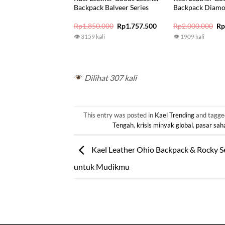
Backpack Balveer Series
Backpack Diamo
Original
Current
Or
Rp
1.850.000
Rp
1.757.500
Rp
2.000.000
R
price
price
pr
👁 3159 kali
👁 1909 kali
was:
is:
wa
Rp1.850.000.
Rp1.757.500.
Rp
Dilihat 307 kali
This entry was posted in
Kael Trending
and tagg
Tengah
,
krisis minyak global
,
pasar sah
Kael Leather Ohio Backpack & Rocky Se
untuk Mudikmu