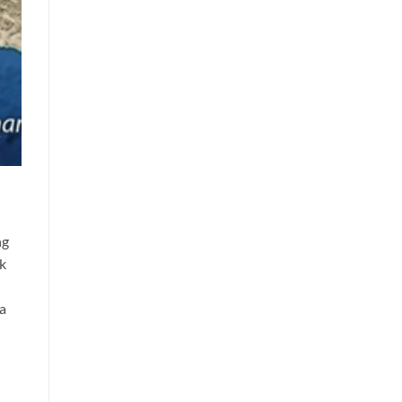
ng
ak
a