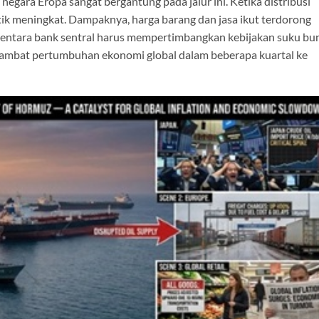
negara Eropa sangat bergantung pada jalur ini. Ketika distribusi
stik meningkat. Dampaknya, harga barang dan jasa ikut terdorong
sementara bank sentral harus mempertimbangkan kebijakan suku bu
rlambat pertumbuhan ekonomi global dalam beberapa kuartal ke