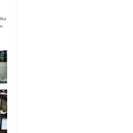
ika
an