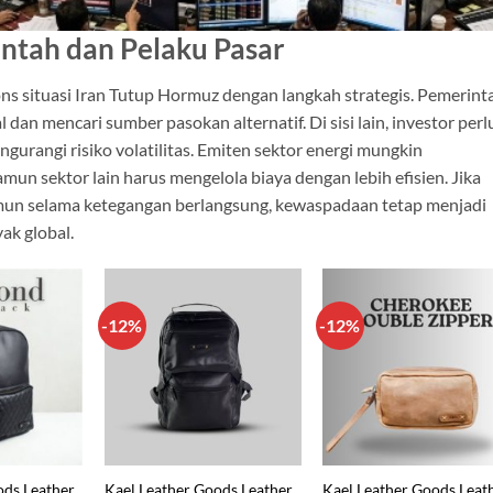
intah dan Pelaku Pasar
ns situasi Iran Tutup Hormuz dengan langkah strategis. Pemerint
an mencari sumber pasokan alternatif. Di sisi lain, investor perl
ngurangi risiko volatilitas. Emiten sektor energi mungkin
un sektor lain harus mengelola biaya dengan lebih efisien. Jika
amun selama ketegangan berlangsung, kewaspadaan tetap menjadi
ak global.
-12%
-12%
ods Leather
Kael Leather Goods Leather
Kael Leather Goods Leat