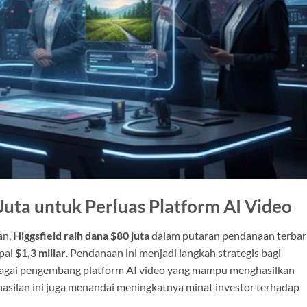
Juta untuk Perluas Platform AI Video
an,
Higgsfield raih dana $80 juta
dalam putaran pendanaan terba
pai
$1,3 miliar
. Pendanaan ini menjadi langkah strategis bagi
bagai pengembang platform AI video yang mampu menghasilkan
hasilan ini juga menandai meningkatnya minat investor terhadap