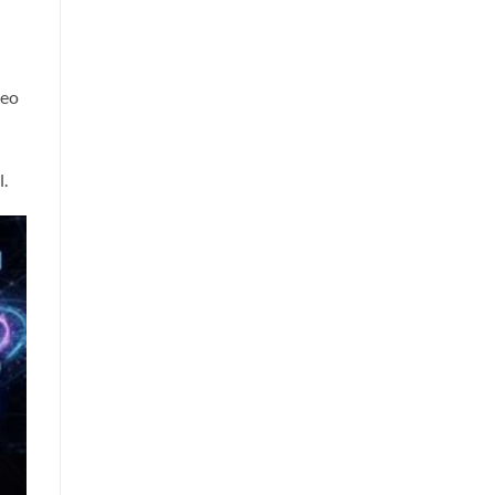
deo
.