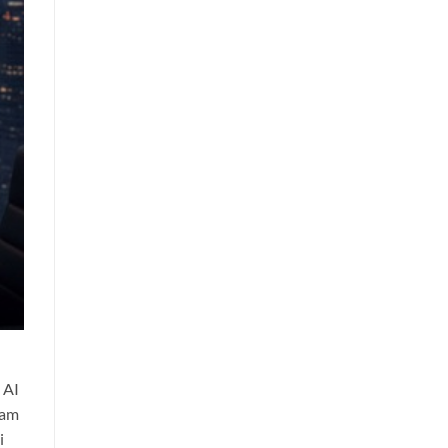
 AI
lam
i