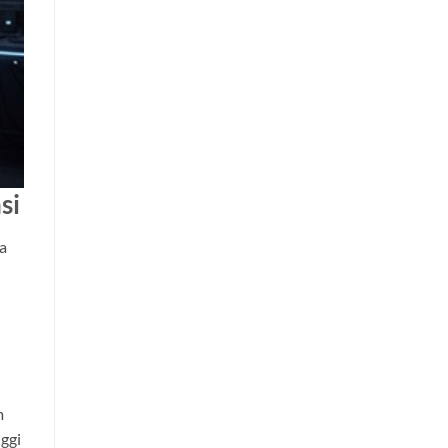
si
a
m
ggi