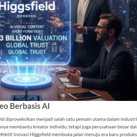
o Berbasis AI
d diproyeksikan menjadi salah satu pemain utama dalam industri
 hanya membantu kreator individu, tetapi juga perusahaan besar da
ektif. Inovasi Higgsfield membuka jalan menuju era baru produks