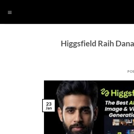
Skip
to
content
Higgsfield Raih Dana
PO
23
Jan