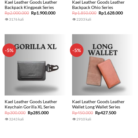
Kael Leather Goods Leather
Kael Leather Goods Leather
Backpack Kingpeak Series
Backpack Ohio Series
Original
Current
Original
Current
Rp
2.000.000
Rp
1.900.000
Rp
1.850.000
Rp
1.628.000
price
price
price
price
👁 3176 kali
👁 2203 kali
was:
is:
was:
is:
Rp2.000.000.
Rp1.900.000.
Rp1.850.000.
Rp1.628
-5%
-5%
Kael Leather Goods Leather
Kael Leather Goods Leather
Keychain Gorilla XL Series
Wallet Long Wallet Series
Original
Current
Original
Current
Rp
300.000
Rp
285.000
Rp
450.000
Rp
427.500
price
price
price
price
👁 3243 kali
👁 2910 kali
was:
is:
was:
is:
Rp300.000.
Rp285.000.
Rp450.000.
Rp427.500.