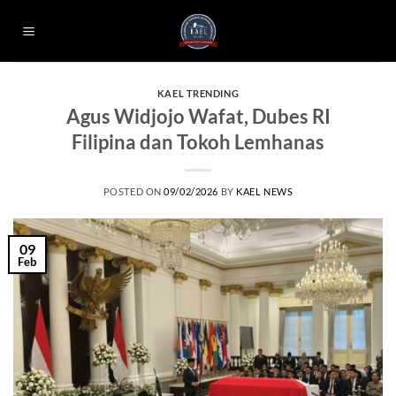
Skip
to
content
KAEL TRENDING
Agus Widjojo Wafat, Dubes RI
Filipina dan Tokoh Lemhanas
POSTED ON
09/02/2026
BY
KAEL NEWS
09
Feb