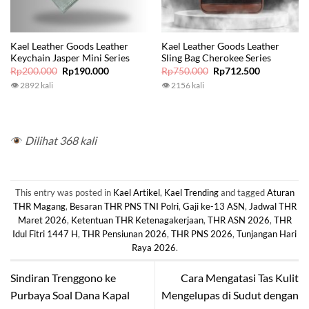
Kael Leather Goods Leather
Kael Leather Goods Leather
Keychain Jasper Mini Series
Sling Bag Cherokee Series
Original
Current
Original
Current
Rp
200.000
Rp
190.000
Rp
750.000
Rp
712.500
price
price
price
price
👁 2892 kali
👁 2156 kali
was:
is:
was:
is:
Rp200.000.
Rp190.000.
Rp750.000.
Rp712.500.
Dilihat 368 kali
This entry was posted in
Kael Artikel
,
Kael Trending
and tagged
Aturan
THR Magang
,
Besaran THR PNS TNI Polri
,
Gaji ke-13 ASN
,
Jadwal THR
Maret 2026
,
Ketentuan THR Ketenagakerjaan
,
THR ASN 2026
,
THR
Idul Fitri 1447 H
,
THR Pensiunan 2026
,
THR PNS 2026
,
Tunjangan Hari
Raya 2026
.
Sindiran Trenggono ke
Cara Mengatasi Tas Kulit
Purbaya Soal Dana Kapal
Mengelupas di Sudut dengan