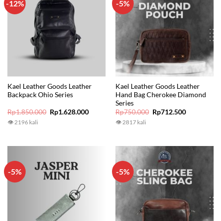
-12%
-5%
Kael Leather Goods Leather
Kael Leather Goods Leather
Backpack Ohio Series
Hand Bag Cherokee Diamond
Series
Original
Current
Original
Current
Rp
1.850.000
Rp
1.628.000
Rp
750.000
Rp
712.500
price
price
price
price
👁 2196 kali
👁 2817 kali
was:
is:
was:
is:
Rp1.850.000.
Rp1.628.000.
Rp750.000.
Rp712.500.
-5%
-5%