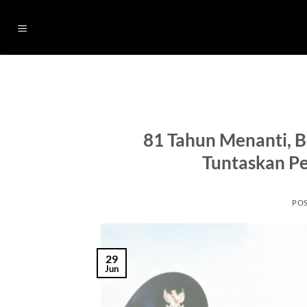
Skip
to
content
81 Tahun Menanti, 
Tuntaskan P
PO
29
Jun