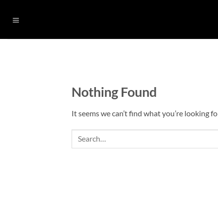
Skip
to
content
Nothing Found
It seems we can’t find what you’re looking fo