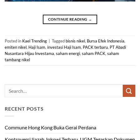
CONTINUE READING
→
Posted in
Kael Trending
|
Tagged
bisnis nikel
,
Bursa Efek Indonesia
,
emiten nikel
,
Haji Isam
,
investasi Haji Isam
,
PACK terbaru
,
PT Abadi
Nusantara Hijau Investama
,
saham energi
,
saham PACK
,
saham
tambang nikel
RECENT POSTS
Commune Hong Kong Buka Gerai Perdana
Kontroversi Ijazah Jokowi Terbaru, UGM Tegaskan Dokumen