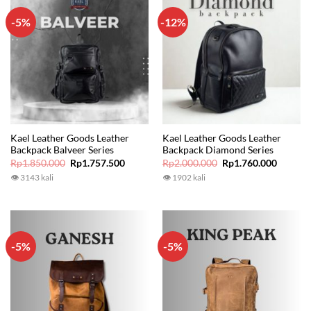
-5%
-12%
Kael Leather Goods Leather
Kael Leather Goods Leather
Backpack Balveer Series
Backpack Diamond Series
Original
Current
Original
Current
Rp
1.850.000
Rp
1.757.500
Rp
2.000.000
Rp
1.760.000
price
price
price
price
👁 3143 kali
👁 1902 kali
was:
is:
was:
is:
Rp1.850.000.
Rp1.757.500.
Rp2.000.000.
Rp1.760
-5%
-5%