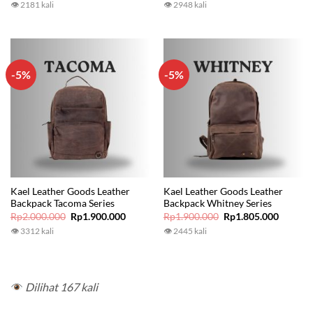
👁 2181 kali
👁 2948 kali
was:
is:
was:
is:
Rp1.850.000.
Rp1.628.000.
Rp2.000.000.
Rp1.900
-5%
-5%
Kael Leather Goods Leather
Kael Leather Goods Leather
Backpack Tacoma Series
Backpack Whitney Series
Original
Current
Original
Current
Rp
2.000.000
Rp
1.900.000
Rp
1.900.000
Rp
1.805.000
price
price
price
price
👁 3312 kali
👁 2445 kali
was:
is:
was:
is:
Rp2.000.000.
Rp1.900.000.
Rp1.900.000.
Rp1.805
Dilihat 167 kali