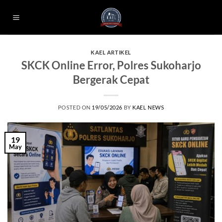
Skip
to
content
KAEL ARTIKEL
SKCK Online Error, Polres Sukoharjo
Bergerak Cepat
POSTED ON
19/05/2026
BY
KAEL NEWS
19
May