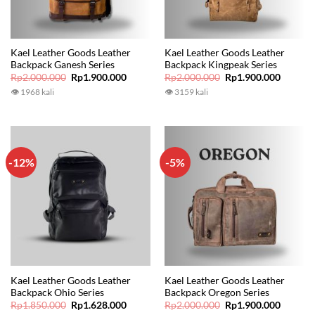
Kael Leather Goods Leather
Kael Leather Goods Leather
Backpack Ganesh Series
Backpack Kingpeak Series
Original
Current
Original
Current
Rp
2.000.000
Rp
1.900.000
Rp
2.000.000
Rp
1.900.000
price
price
price
price
👁 1968 kali
👁 3159 kali
was:
is:
was:
is:
Rp2.000.000.
Rp1.900.000.
Rp2.000.000.
Rp1.900
-12%
-5%
Kael Leather Goods Leather
Kael Leather Goods Leather
Backpack Ohio Series
Backpack Oregon Series
Original
Current
Original
Current
Rp
1.850.000
Rp
1.628.000
Rp
2.000.000
Rp
1.900.000
price
price
price
price