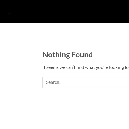
Skip
to
content
Nothing Found
It seems we can’t find what you’re looking fo